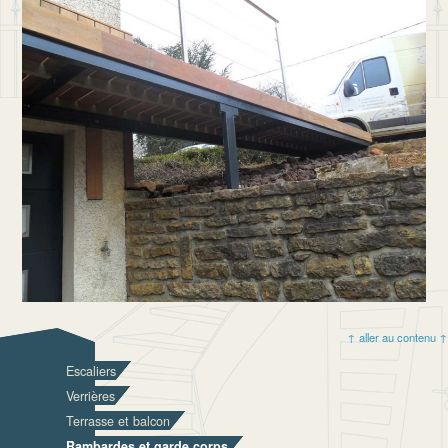
↑ aller au contenu ↑
Escaliers
Verrières
Terrasse et balcon
Rambardes et garde corps